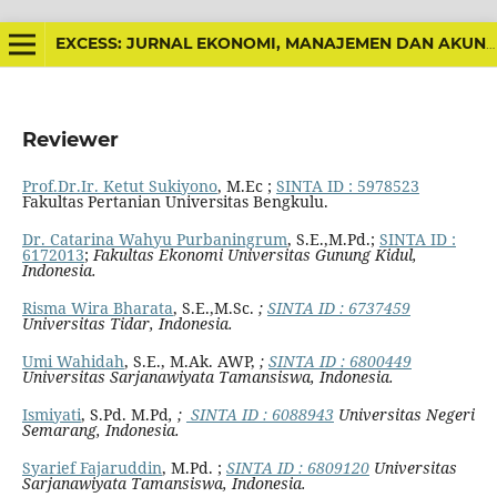
EXCESS: JURNAL EKONOMI, MANAJEMEN DAN AKUNTANSI
Reviewer
Prof.Dr.Ir. Ketut Sukiyono
, M.Ec ;
SINTA ID : 5978523
Fakultas Pertanian Universitas Bengkulu.
Dr. Catarina Wahyu Purbaningrum
, S.E.,M.Pd.;
SINTA ID :
6172013
;
Fakultas Ekonomi Universitas Gunung Kidul,
Indonesia.
Risma Wira Bharata
, S.E.,M.Sc.
;
SINTA ID : 6737459
Universitas Tidar, Indonesia.
Umi Wahidah
, S.E., M.Ak. AWP,
;
SINTA ID : 6800449
Universitas Sarjanawiyata Tamansiswa, Indonesia.
Ismiyati
, S.Pd. M.Pd
, ;
SINTA ID : 6088943
Universitas Negeri
Semarang, Indonesia.
Syarief Fajaruddin
, M.Pd. ;
SINTA ID : 6809120
Universitas
Sarjanawiyata Tamansiswa, Indonesia.